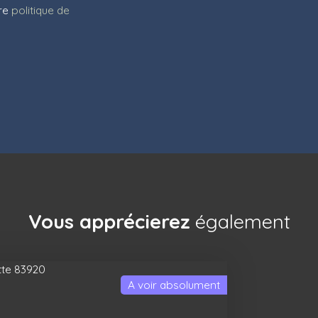
tre
politique de
Vous apprécierez
également
A voir absolument