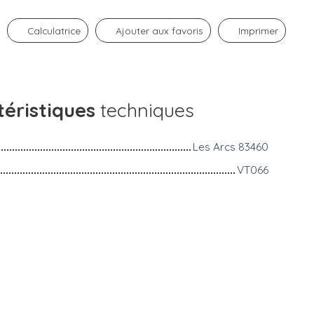
Calculatrice
Ajouter aux favoris
Imprimer
éristiques
techniques
Les Arcs 83460
VT066