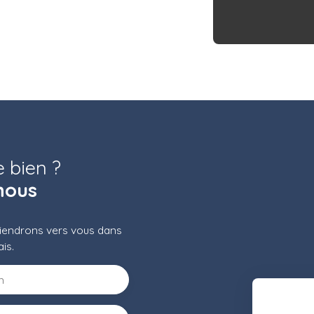
e bien ?
nous
eviendrons vers vous dans
ais.
m