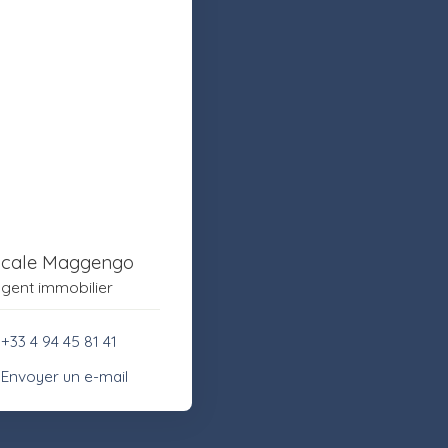
scale Maggengo
gent immobilier
+33 4 94 45 81 41
Envoyer un e-mail