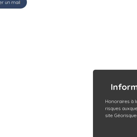
r un mail
Infor
Honoraires à l
risques auxque
site Géorisques