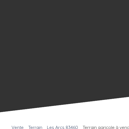
Vente
Terrain
Les Arcs 83460
Terrain agricole à vend