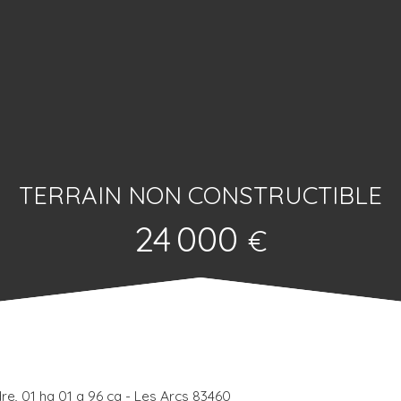
TERRAIN NON CONSTRUCTIBLE
24 000
€
re, 01 ha 01 a 96 ca - Les Arcs 83460