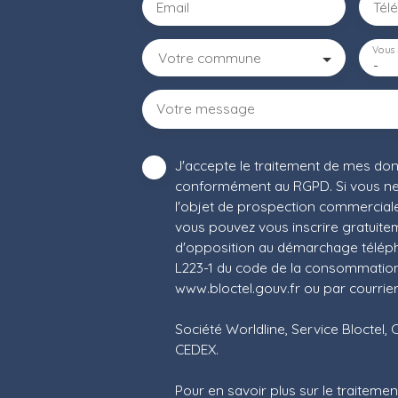
Email
Tél
Vous 
Votre commune
-
Votre message
J'accepte le traitement de mes do
conformément au RGPD. Si vous ne 
l'objet de prospection commerciale
vous pouvez vous inscrire gratuiteme
d'opposition au démarchage télépho
L223-1 du code de la consommation, 
www.bloctel.gouv.fr ou par courrier
Société Worldline, Service Bloctel, 
CEDEX.
Pour en savoir plus sur le traitem