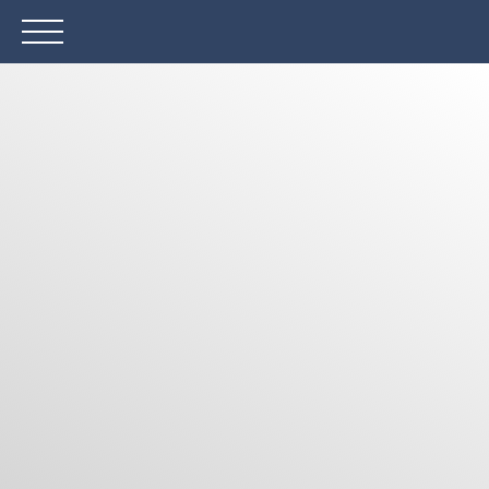
ACCUEIL
ACHETER
LOUER
VENDRE
Être rappelé