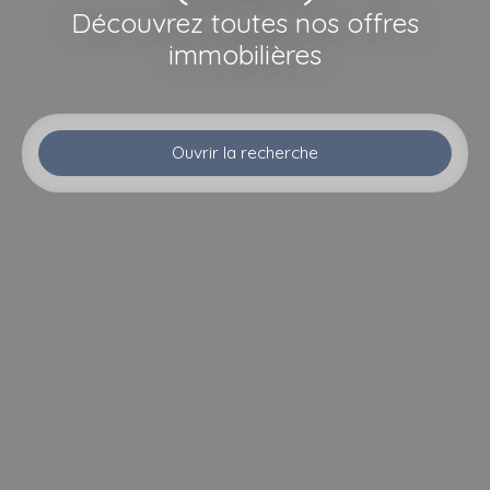
Découvrez toutes nos offres
immobilières
Ouvrir la recherche
Type d'offre
Location
Type de bien
Appartement
Localisation
Les Arcs (83460)
Loyer max (€/mois)
Surface min (m²)