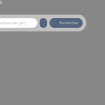
s
Rechercher
urface min (m²)