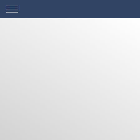
ACCUEIL
ACHETER
LOUER
VENDRE
Être rappelé