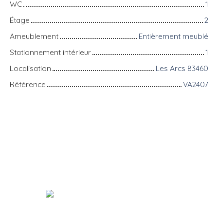
WC
1
Étage
2
Ameublement
Entièrement meublé
Stationnement intérieur
1
Localisation
Les Arcs 83460
Référence
VA2407