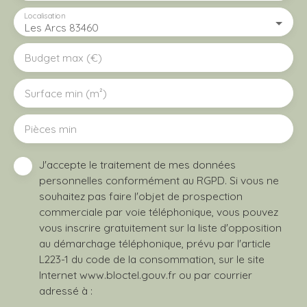
Localisation
Les Arcs 83460
Budget max (€)
Surface min (m²)
Pièces min
J'accepte le traitement de mes données
personnelles conformément au RGPD. Si vous ne
souhaitez pas faire l'objet de prospection
commerciale par voie téléphonique, vous pouvez
vous inscrire gratuitement sur la liste d'opposition
au démarchage téléphonique, prévu par l'article
L223-1 du code de la consommation, sur le site
Internet www.bloctel.gouv.fr ou par courrier
adressé à :