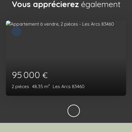
Vous apprécierez
également
95 000
€
2
pièces
48.35
m²
Les Arcs 83460