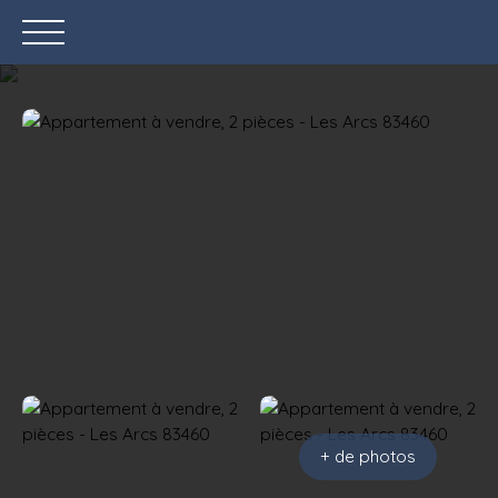
ACCUEIL
ACHETER
LOUER
VENDRE
Être rappelé
+ de photos